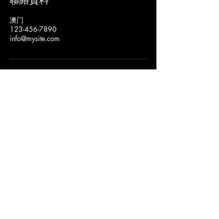
聯絡資料
澳门
123-456-7890
info@mysite.com
澳門天主教神學院
聯絡我們
+853 8397-5225
citm@catholic.org.mo
隱私權政策
無障礙聲明
條款與條件
退款政策